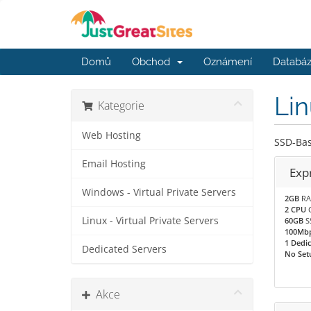
Domů
Obchod
Oznámení
Databáz
Lin
Kategorie
Web Hosting
SSD-Bas
Email Hosting
Exp
Windows - Virtual Private Servers
2GB
R
2 CPU
C
Linux - Virtual Private Servers
60GB
S
100Mb
1 Dedic
Dedicated Servers
No Set
Akce