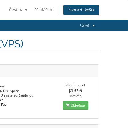
Čeština
Přihlášení
Zobrazit košík
Účet
 (VPS)
M
Začínáme od
res
$19.99
D Disk Space
Unmetered Bandwidth
Měsíčně
ed IP
 Fee
Objednat