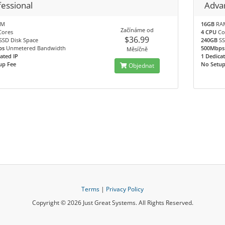
fessional
Adva
AM
16GB
RA
Začínáme od
ores
4 CPU
Co
$36.99
SSD Disk Space
240GB
SS
ps
Unmetered Bandwidth
500Mbps
Měsíčně
ated IP
1 Dedicat
up Fee
No Setup
Objednat
Terms
|
Privacy Policy
Copyright © 2026 Just Great Systems. All Rights Reserved.