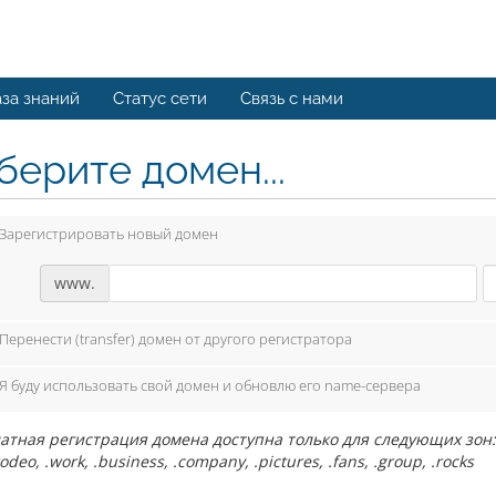
за знаний
Статус сети
Связь с нами
берите домен...
Зарегистрировать новый домен
www.
Перенести (transfer) домен от другого регистратора
Я буду использовать свой домен и обновлю его name-сервера
тная регистрация домена доступна только для следующих зон: .com, 
rodeo, .work, .business, .company, .pictures, .fans, .group, .rocks