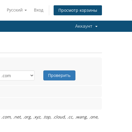
Русский
Вход
Просмотр корзины
Аккаунт
Проверить
.net, .org, .xyz, .top, .cloud, .cc, .wang, .one,