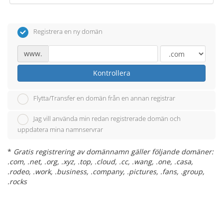
Registrera en ny domän
www.
Kontrollera
Flytta/Transfer en domän från en annan registrar
Jag vill använda min redan registrerade domän och
uppdatera mina namnservrar
*
Gratis registrering av domännamn gäller följande domäner:
.com, .net, .org, .xyz, .top, .cloud, .cc, .wang, .one, .casa,
.rodeo, .work, .business, .company, .pictures, .fans, .group,
.rocks