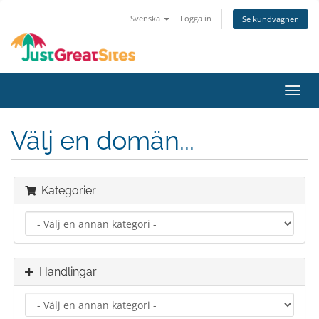
Svenska
Logga in
Se kundvagnen
Växla
navig
Välj en domän...
Kategorier
Handlingar